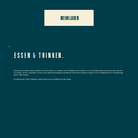
MEHR LADEN
ESSEN & TRINKEN.
Ihr Gastgeber Christopher Langer verwöhnt Sie mit feinen Kaffeespezialitäten, süßen Verführungen und herzhaften Speisen. Die Marina Lounge bietet dabei etwas für jeden
Geschmack - vom Croissant mit Kaffee für einen kurzen Moment Entspannung über Köstlichkeiten für den großen und kleinen Hunger bis hin zur Cocktailkarte für den Sonnenuntergang
und die Stunden danach.
Die Marina Lounge wird Ihr Treffpunkt, Ihr spontaner Arbeitsplatz oder Ihr Moment der Entspannung.