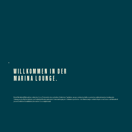
WILLKOMMEN IN DER
MARINA LOUNGE.
Beim Frühstück mit Blick auf den schönsten See Österreichs den perfekten Start in den Tag finden, ausgezeichneten Kaffee genießen, während man das beruhigende
Schwappen der Wellen hört oder ein Cocktail mit Atemberaubenden Sonnenuntergang als Sundowner genießen - die Marina Lounge verbindet Impulse von Genuss und Kulinarik mit
jenem Gefühl der Gemütlichkeit, die nur der See möglich macht.